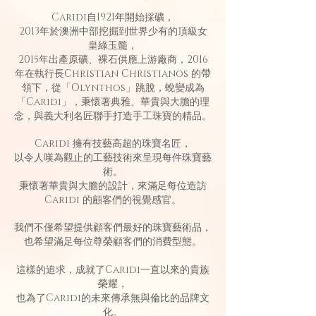
Caridi自1921年開始採礦，
2013年於澳洲中部挖掘到世界少有的頂級女
皇綠玉髓，
2015年出產原礦、裸石供應上游廠商，2016
年在執行長Christian Christianos 的帶
領下，從「Olynthos」跳脫，蛻變成為
「Caridi」，秉懷著典雅、華貴與大膽的理
念，與義大利名匠聯手打造手工珠寶的精品。
Caridi 擁有技藝高超的珠寶名匠，
以令人嘆為觀止的工藝技術來呈現每件珠寶藝
術。
秉懷著華貴與大膽的設計，來滿足每位造訪
Caridi 的顧客們的視覺感官。
我們不僅希望提供顧客們最好的珠寶藝術品，
也希望滿足每位尊榮顧客們的消費型態。
這樣的追求，成就了Caridi一直以來的貴族
榮耀，
也為了Caridi的未來傳承無與倫比的品牌文
化。