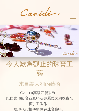
令人歎為觀止的
珠寶工
藝
來自義大利的藝術
Caridi高級訂製系列，
以自家頂級寶石原料及專屬義大利珠寶名
將手工製作，
展現代代相傳的優異珠寶藝術。