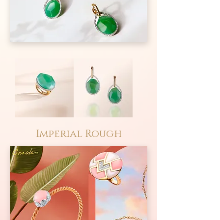
Rough
Rough
Collection
系
Imperial Rough
Earring
列
-
戒
指