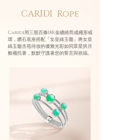
CARIDI
Rope
Caridi用三股百條18K金纏繞而成繩形戒
環，鑽石底座搭配「女皇綠玉髓」將女皇
綠玉髓含苞待放的優雅光彩如同眾星拱月
般襯托著，默默守護著您的誓言與祝福。