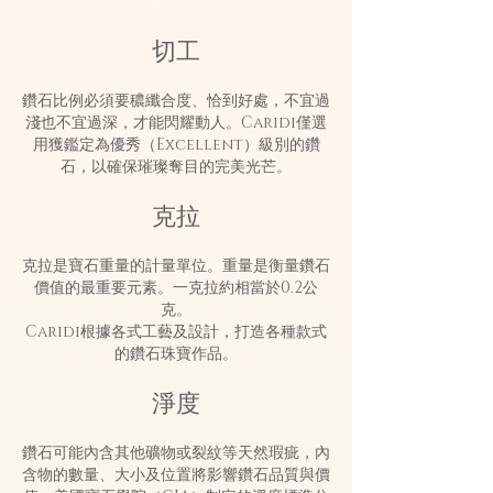
切工
鑽石比例必須要穠纖合度、恰到好處，不宜過
淺也不宜過深，才能閃耀動人。Caridi僅選
用獲鑑定為優秀（Excellent）級別的鑽
石，以確保璀璨奪目的完美光芒。
克拉
克拉是寶石重量的計量單位。重量是衡量鑽石
價值的最重要元素。一克拉約相當於0.2公
克。
Caridi根據各式工藝及設計，打造各種款式
的鑽石珠寶作品。
淨度
鑽石可能內含其他礦物或裂紋等天然瑕疵，內
含物的數量、大小及位置將影響鑽石品質與價