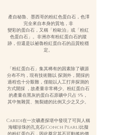
產自秘魯、墨西哥的粉紅色蛋白石，色澤
完全來自本身的質地，非
變彩的蛋白石，又稱「粉歐泊」或「粉紅
色蛋白石」。
非洲亦有粉紅蛋白石的蹤
跡，
但還是以祕魯粉紅蛋白石的品質較穩
定。
「粉紅蛋白石」集其稀有的因素除了礦源
分布不均，現有技術難以 探測外，開採的
過程也十分艱難，僅能以人工打井探測的
方式開採 ，故產量非常稀少。粉紅蛋白石
的產量在黑灰的蛋白石原礦中只占 5%，
其中無雜質、無裂縫的比例又少之又少。
Caridi在一次礦產探堪中發現了可與人稱
海螺珍珠的孔克石(Conch Pearl)比擬
的粉紅蛋白石，因此奠定其不可動搖的價