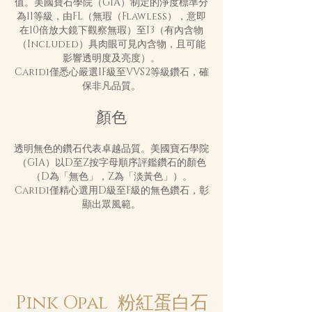
值。美國寶石學院（GIA）制定的淨度標準分
為11等級，由FL（無瑕（Flawless），意即
在10倍放大鏡下觀察無瑕）至I3（有內含物
（Included）具肉眼可見內含物，且可能
影響透明度及亮度）。
Caridi僅悉心嚴選IF級至VVS2等級鑽石，確
保非凡品質。
顏色
透明無色的鑽石代表卓越品質。美國寶石學院
（GIA）以D至Z按字母順序評鑑鑽石的顏色
（D為「無色」，Z為「淡黃色」）。
Caridi僅精心選用D級至F級的無色鑽石，彰
顯出眾風範。
Pink Opal
​ 粉紅蛋白石