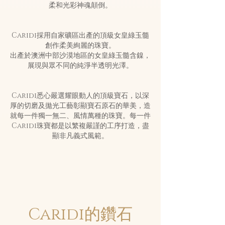
柔和光彩神魂顛倒。
Caridi採用自家礦區出產的頂級女皇綠玉髓
創作柔美絢麗的珠寶。
出產於澳洲中部沙漠地區的女皇綠玉髓含鎳，
展現與眾不同的純淨半透明光澤。
Caridi悉心嚴選耀眼動人的頂級寶石，以深
厚的切磨及拋光工藝彰顯寶石原石的華美，造
就每一件獨一無二、風情萬種的珠寶。每一件
Caridi珠寶都是以繁複嚴謹的工序打造，盡
顯非凡義式風範。
Caridi的鑽石