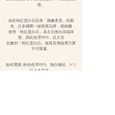
值。
由於粉紅蛋白石自身「嬌嫩柔美」的顏
色，許多國際一線珠寶品牌，都相繼
使用「粉紅蛋白石」為主石推出高端珠
寶，因此色澤均勻，且大克
拉數的「粉紅蛋白石」無疑其增值潛力實
不可限量。
如何選購: 粉色色澤均勻、無白條紋、5ct
以上大尺寸。
18K 金
18K金是黃金含量 18/24的混