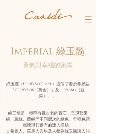
Imperial 綠玉髓
勇氣與幸福的象徵
綠玉髓（Chrysoprase）這個字源於希臘語
「chrysos（黃金）」及「praso（韭
菜）」 。
綠玉髓是一種罕有且古老的寶石，呈現蘋果
綠、蔥綠、藍綠等不同層次的綠色，每種色調
都體現其獨有的迷人樣貌。
古希臘人、羅馬人與埃及人都為綠玉髓誘人的