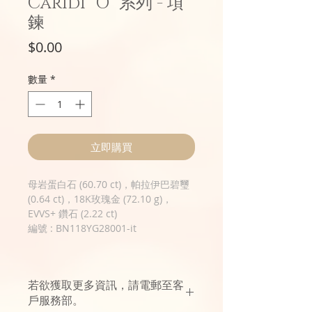
Caridi "O" 系列 - 項
鍊
價
$0.00
格
數量
*
立即購買
母岩蛋白石 (60.70 ct)，帕拉伊巴碧璽
(0.64 ct)，18K玫瑰金 (72.10 g)，
EVVS+ 鑽石 (2.22 ct)
編號 : BN118YG28001-it
若欲獲取更多資訊，請電郵至客
戶服務部。