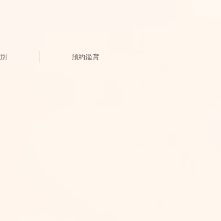
別
預約鑑賞