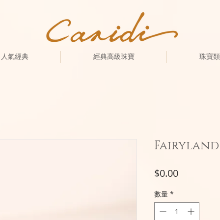
人氣經典
經典高級珠寶
珠寶類
Fairyland
價
$0.00
格
數量
*