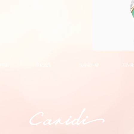
Phoenix
Collection
Pendant
的
務條款
隱私政策
法律著作權
工作機
副
本