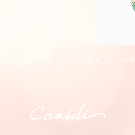
Phoenix
Collection
Pendant
的
務條款
隱私政策
法律著作權
工作機
副
本