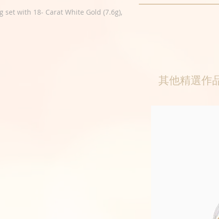
g set with 18- Carat White Gold (7.6g),
其他精選作