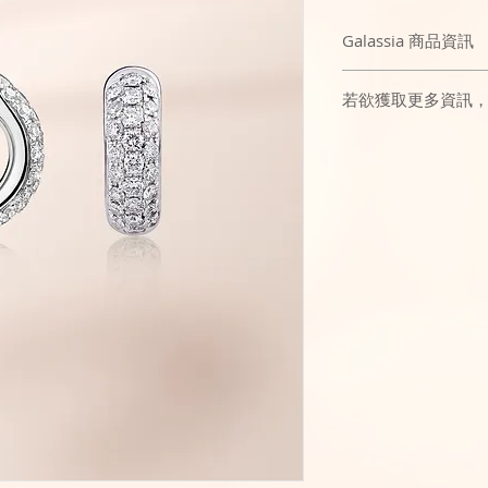
Galassia 商品資訊
鑽石如銀河閃耀動人
若欲獲取更多資訊
大膽設計盡顯與眾不
風采的卓越女性。