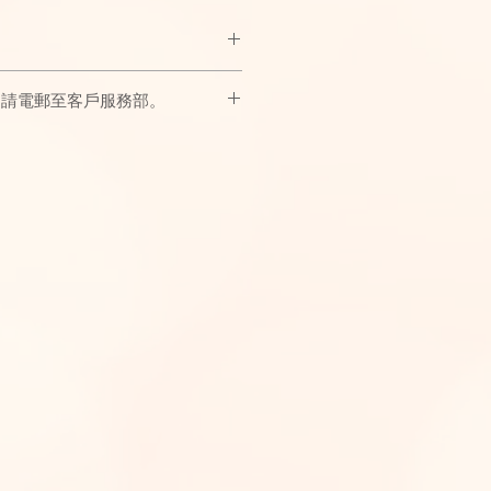
，在耳鬢、指尖熠熠生輝。
，請電郵至客戶服務部。
同的非凡風格,獻給所有敢於綻放自信