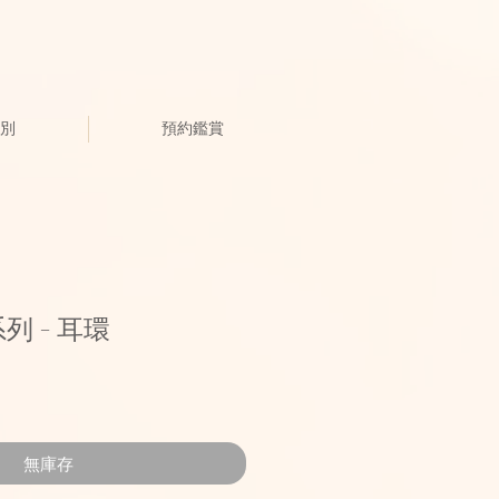
別
預約鑑賞
系列 - 耳環
無庫存