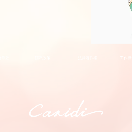
Phoenix
Collection
Pendant
的
務條款
隱私政策
法律著作權
工作機
副
本