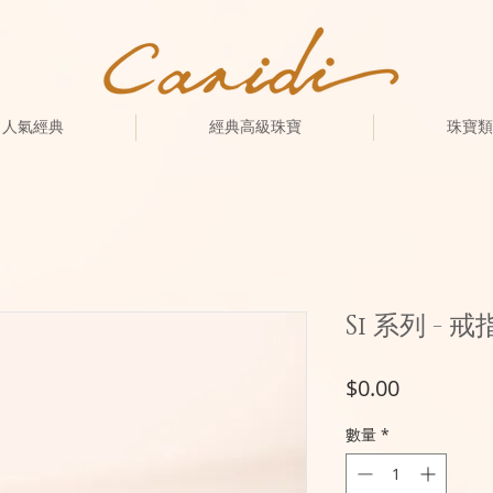
人氣經典
經典高級珠寶
珠寶類
Si 系列 - 戒
價
$0.00
格
數量
*