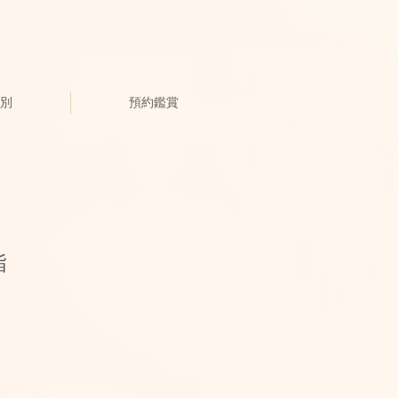
別
預約鑑賞
指