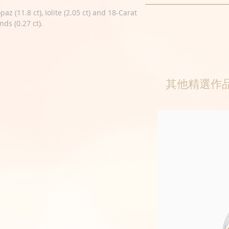
paz (11.8 ct), Iolite (2.05 ct) and 18-Carat
nds (0.27 ct).
其他精選作