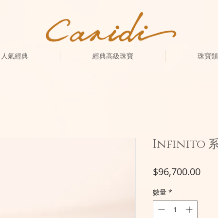
人氣經典
經典高級珠寶
珠寶類
Infinito
價
$96,700.00
格
數量
*