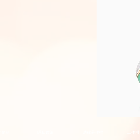
Phoenix
Collection
Pendant
的
務條款
隱私政策
法律著作權
工作機
副
本