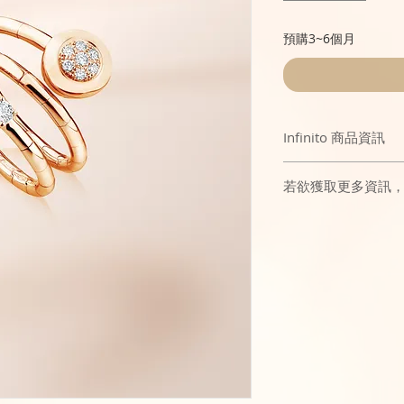
預購3~6個月
Infinito 商品資訊
Caridi Infin
若欲獲取更多資訊
止息的生命力量，
炫目設計融合珠寶的
的無限可能。