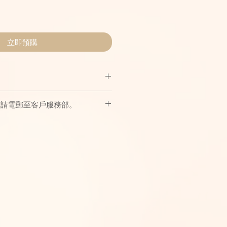
立即預購
ito以充滿現代感的線條讚頌自由無畏、永不
，請電郵至客戶服務部。
感性與工藝的理性之美，體現生命中