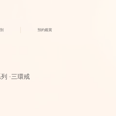
別
預約鑑賞
 系列 -三環戒