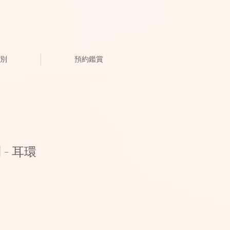
別
預約鑑賞
列 - 耳環