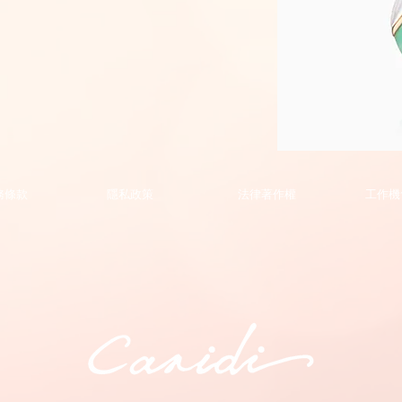
Phoenix
Collection
Pendant
的
務條款
隱私政策
法律著作權
工作機
副
本