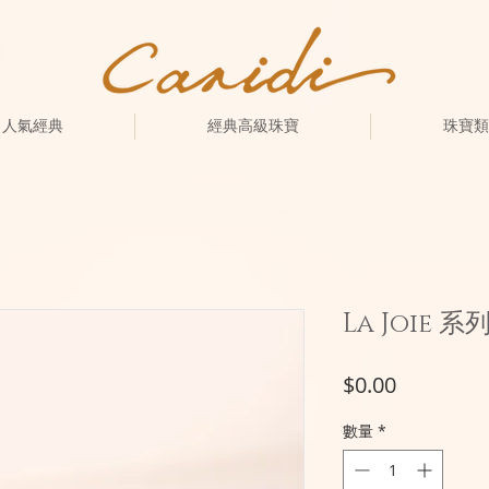
人氣經典
經典高級珠寶
珠寶類
La Joie 系
價
$0.00
格
數量
*