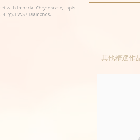
set with Imperial Chrysoprase, Lapis
 (24.2g), EVVS+ Diamonds.
其他精選作