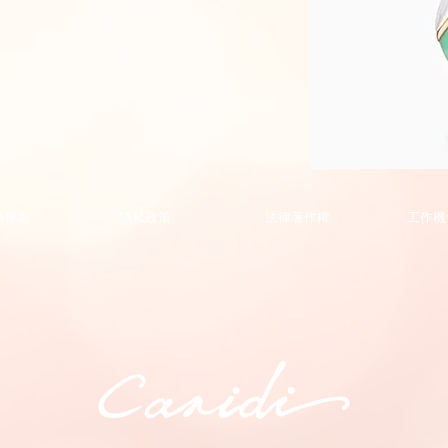
Phoenix
Collection
Pendant
的
務條款
隱私政策
法律著作權
工作機
副
本