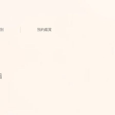
別
預約鑑賞
指