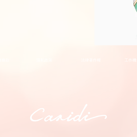
Phoenix
Collection
Pendant
的
務條款
隱私政策
法律著作權
工作機
副
本