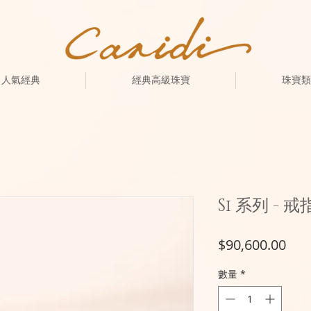
人氣經典
經典高級珠寶
珠寶類
Si 系列 - 戒
價
$90,600.00
格
數量
*