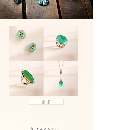
Evil
Rough
Eye
系
系
列
列
-
-
戒
戒
指
指
Imperial
Dream
of
系
更 多
Dream
列
系
-
列
戒
-
指
墜
鍊