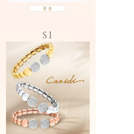
Amore
-
更 多
女
戒
SI