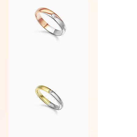
Amore
-
男
戒