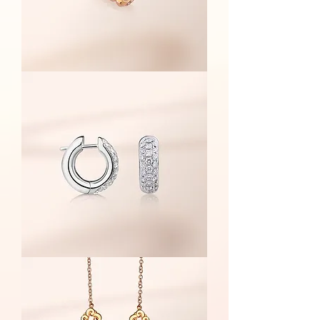
Libertà
系
列
-
戒
指
Galassia
系
列
-
耳
環