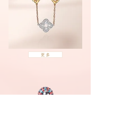
Heartbeat
系
更 多
列
-
墜
鍊