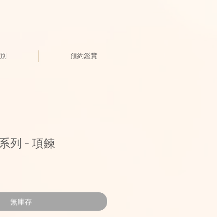
別
預約鑑賞
" 系列 - 項鍊
無庫存