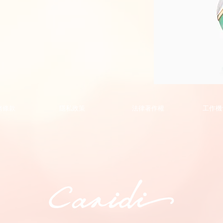
Phoenix
Collection
Pendant
的
務條款
隱私政策
法律著作權
工作機
副
本