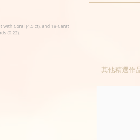
t with Coral (4.5 ct), and 18-Carat
ds (0.22).
其他精選作