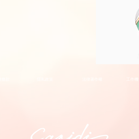
Phoenix
Collection
Pendant
的
務條款
隱私政策
法律著作權
工作機
副
本