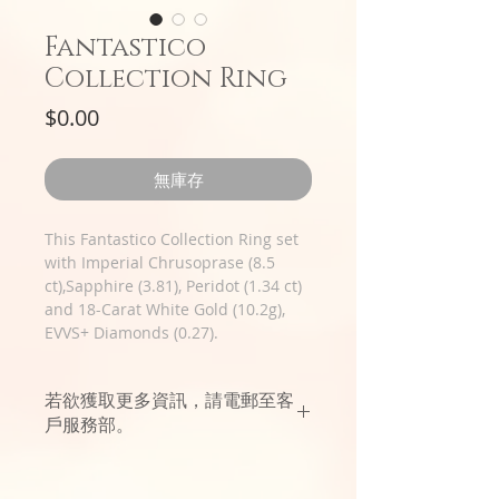
Fantastico
Collection Ring
價
$0.00
格
無庫存
This Fantastico Collection Ring set
with Imperial Chrusoprase (8.5
ct),Sapphire (3.81), Peridot (1.34 ct)
and 18-Carat White Gold (10.2g),
EVVS+ Diamonds (0.27).
若欲獲取更多資訊，請電郵至客
戶服務部。