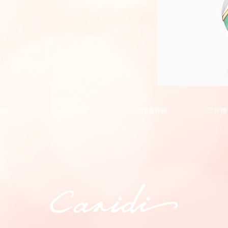
Phoenix
Collection
Pendant
的
務條款
隱私政策
法律著作權
工作機
副
本