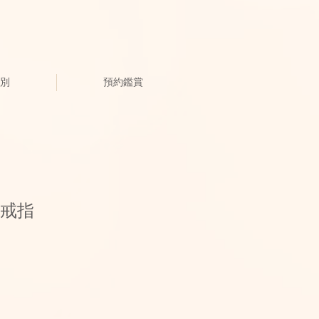
別
預約鑑賞
 戒指