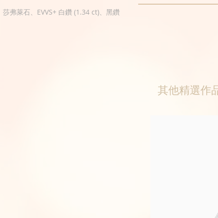
t)、莎弗萊石、EVVS+ 白鑽 (1.34 ct)、黑鑽
其他精選作