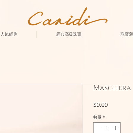
人氣經典
經典高級珠寶
珠寶類
Maschera
價
$0.00
格
數量
*