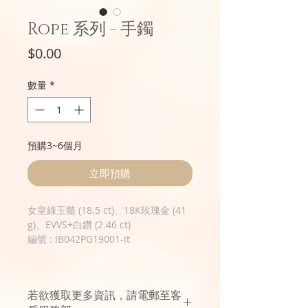
Rope 系列 - 手鐲
價
$0.00
格
數量
*
預購3~6個月
立即預購
女皇綠玉髓 (18.5 ct)、18K玫瑰金 (41
g)、EVVS+白鑽 (2.46 ct)
編號 : IB042PG19001-it
若欲獲取更多資訊，請電郵至客