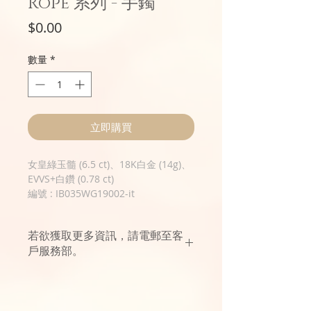
Rope 系列 - 手鐲
價
$0.00
格
數量
*
立即購買
女皇綠玉髓 (6.5 ct)、18K白金 (14g)、
EVVS+白鑽 (0.78 ct)
編號 : IB035WG19002-it
若欲獲取更多資訊，請電郵至客
戶服務部。