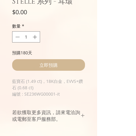
Stelle 系列 - 耳環
價
$0.00
格
數量
*
預購180天
立即預購
藍寶石 (1.49 ct)，18K白金，EVVS+鑽
石 (0.68 ct)
編號 : SE236WG00001-it
若欲獲取更多資訊，請來電洽詢
或電郵至客戶服務部。