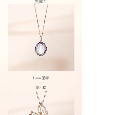
無庫存
Luna 墜鍊
價格
$0.00