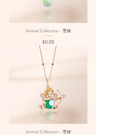
Animal Collection - 墜鍊
價格
$0.00
Animal Collection - 墜鍊