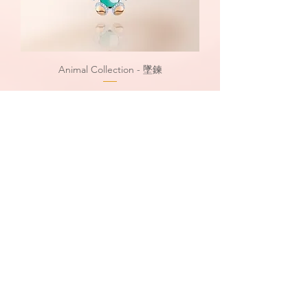
Animal Collection - 墜鍊
價格
$0.00
Animal Collection - 墜鍊